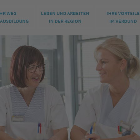
IHR WEG
LEBEN UND ARBEITEN
IHRE VORTEILE
E AUSBILDUNG
IN DER REGION
IM VERBUND