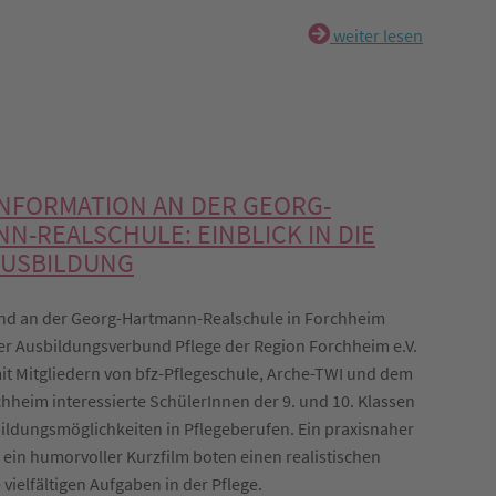
weiter lesen
NFORMATION AN DER GEORG-
N-REALSCHULE: EINBLICK IN DIE
AUSBILDUNG
nd an der Georg-Hartmann-Realschule in Forchheim
er Ausbildungsverbund Pflege der Region Forchheim e.V.
t Mitgliedern von bfz-Pflegeschule, Arche-TWI und dem
hheim interessierte SchülerInnen der 9. und 10. Klassen
ildungsmöglichkeiten in Pflegeberufen. Ein praxisnaher
 ein humorvoller Kurzfilm boten einen realistischen
e vielfältigen Aufgaben in der Pflege.