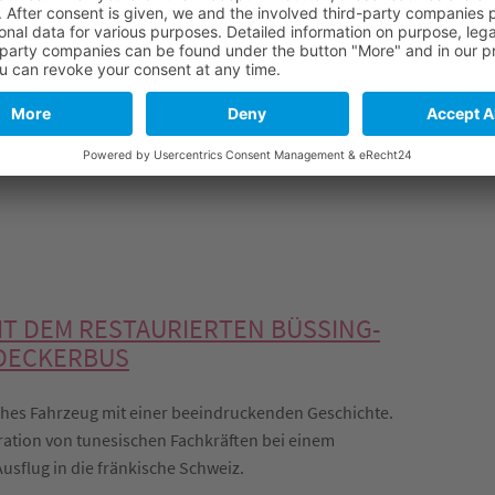
 es im Juli und August bei unseren ausbildenden
ernehmen allen Grund zur Freude und zum Feiern mit den
n und Absolventen, die nach dreijähriger Ausbildung
ss zur Pflegefachfrau / zum Pflegefachmann in der
.
weiter lesen
IT DEM RESTAURIERTEN BÜSSING-
DECKERBUS
ches Fahrzeug mit einer beeindruckenden Geschichte.
ration von tunesischen Fachkräften bei einem
usflug in die fränkische Schweiz.