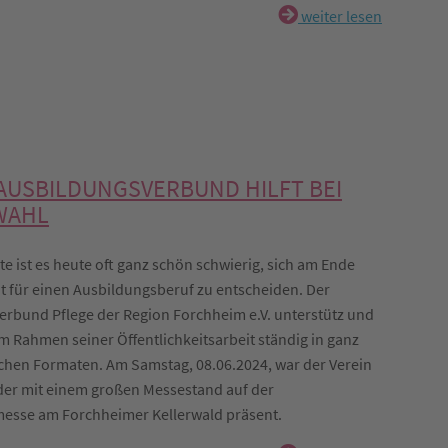
weiter lesen
AUSBILDUNGSVERBUND HILFT BEI
WAHL
te ist es heute oft ganz schön schwierig, sich am Ende
it für einen Ausbildungsberuf zu entscheiden. Der
rbund Pflege der Region Forchheim e.V. unterstütz und
im Rahmen seiner Öffentlichkeitsarbeit ständig in ganz
chen Formaten. Am Samstag, 08.06.2024, war der Verein
der mit einem großen Messestand auf der
esse am Forchheimer Kellerwald präsent.