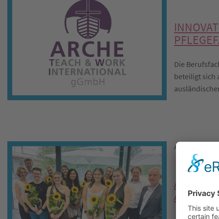
INNOVAT
PFLEGEF
Die Berufsfac
beteiligt sic
ausländischer
August 2024
AUSZUBI
AUSBIL