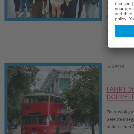
Jährlich gibt
Mitgliedsunt
Absolventinne
ihren Abschlu
Tasche haben
Juli 2024
FAHRT M
DOPPEL
Ein nostalgis
Gelebte Integ
malerischen A