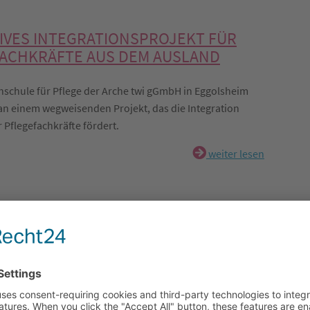
IVES INTEGRATIONSPROJEKT FÜR
ACHKRÄFTE AUS DEM AUSLAND
hschule für Pflege der Arche twi gGmbH in Eggolsheim
h an einem wegweisenden Projekt, das die Integration
 Pflegefachkräfte fördert.
weiter lesen
LDENDE FEIERN EXAMEN IM
DUNGSVERBUND