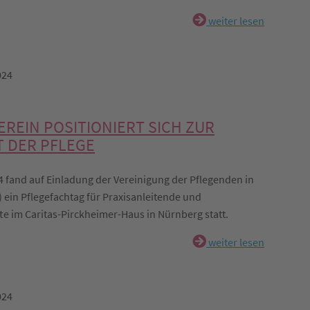
weiter lesen
024
EREIN POSITIONIERT SICH ZUR
 DER PFLEGE
 fand auf Einladung der Vereinigung der Pflegenden in
 ein Pflegefachtag für Praxisanleitende und
e im Caritas-Pirckheimer-Haus in Nürnberg statt.
weiter lesen
024