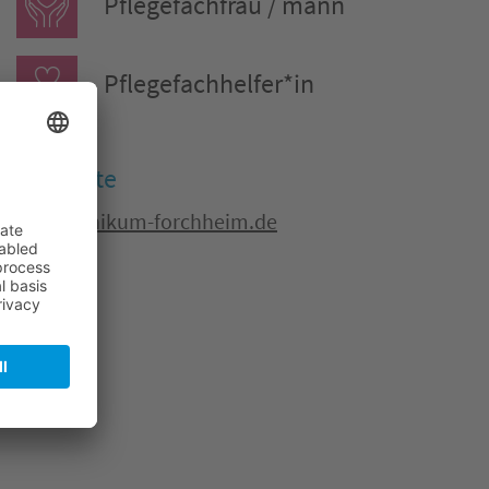
Pflegefachfrau / mann
Pflegefachhelfer*in
Webseite
www.klinikum-forchheim.de