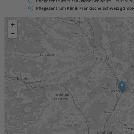
Pflegezentrum "Fränkische Schweiz"
, Feuerstei
Pflegezentrum Klinik Fränkische Schweiz gGmb
+
−