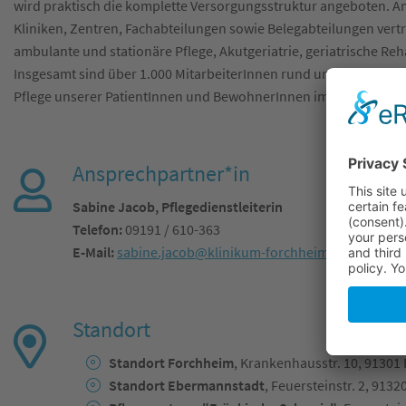
wird praktisch die komplette Versorgungsstruktur angeboten. 
Kliniken, Zentren, Fachabteilungen sowie Belegabteilungen vert
ambulante und stationäre Pflege, Akutgeriatrie, geriatrische Re
Insgesamt sind über 1.000 MitarbeiterInnen rund um die Uhr fü
Pflege unserer PatientInnen und BewohnerInnen im Dienst.
Ansprechpartner*in
Sabine Jacob, Pflegedienstleiterin
Telefon:
09191 / 610-363
E-Mail:
sabine.jacob@klinikum-forchheim.de
Standort
Standort Forchheim
, Krankenhausstr. 10, 91301
Standort Ebermannstadt
, Feuersteinstr. 2, 91