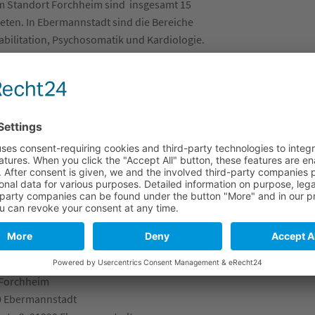
Am Standort Forchheim sind insgesamt 15
reten. In Ebermannstadt sind die Bereiche
habilitation, Psychosomatik und Kardiologie.
r die Gesundheit, medizinische Behandlung und
 Forchheim
320 Ebermannstadt