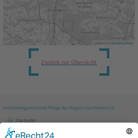
Leaflet
| ©
OpenStreetMap
Zurück zur Übersicht
Ausbildungsverbund Pflege der Region Forchheim e.V.
Startseite
Impressum
Beratungstermin vereinbaren